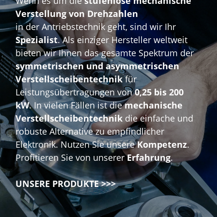
Wenn es um die
stufenlose mechanische
Verstellung von Drehzahlen
in der Antriebstechnik geht, sind wir Ihr
Spezialist
. Als einziger Hersteller weltweit
bieten wir Ihnen das gesamte Spektrum der
symmetrischen und asymmetrischen
Verstellscheibentechnik
für
Leistungsübertragungen von
0,25 bis 200
kW
. In vielen Fällen ist die
mechanische
Verstellscheibentechnik
die einfache und
robuste Alternative zu empfindlicher
Elektronik. Nutzen Sie unsere
Kompetenz
.
Profitieren Sie von unserer
Erfahrung
.
UNSERE PRODUKTE >>>