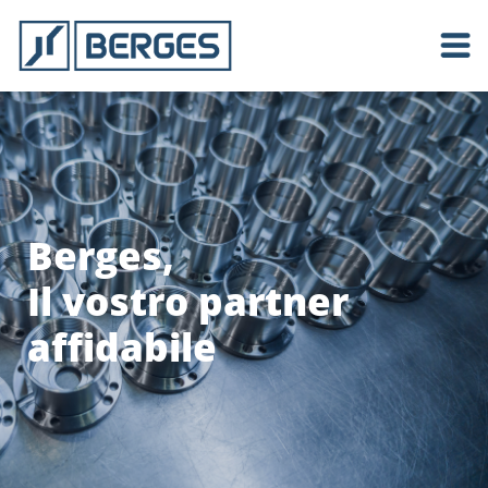
Berges,
Il vostro partner
affidabile