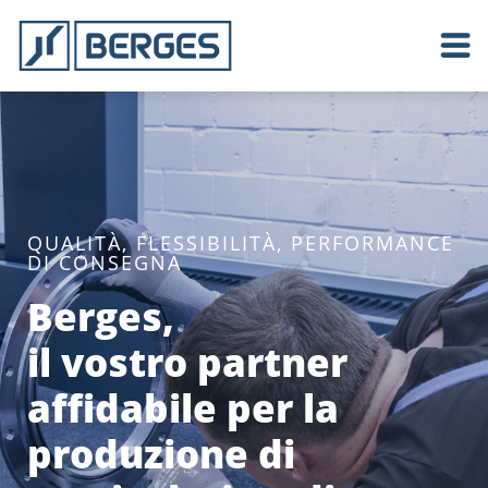
QUALITÀ, FLESSIBILITÀ, PERFORMANCE
DI CONSEGNA
Berges,
il vostro partner
affidabile per la
produzione di